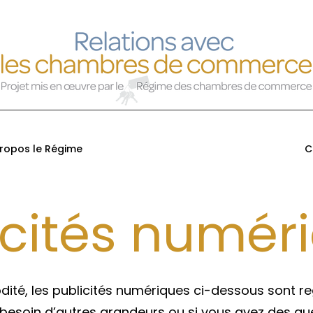
ropos le Régime
C
icités numér
ité, les publicités numériques ci-dessous sont r
ez besoin d’autres grandeurs ou si vous avez des qu