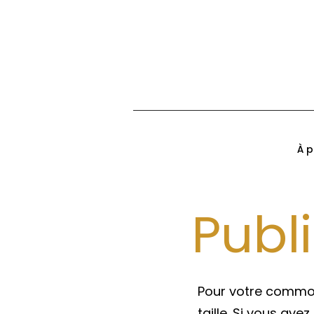
À p
Publ
Pour votre commod
taille. Si vous av