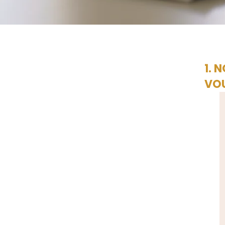
1. 
VOU