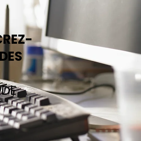
CREZ-
DES
 DE
.