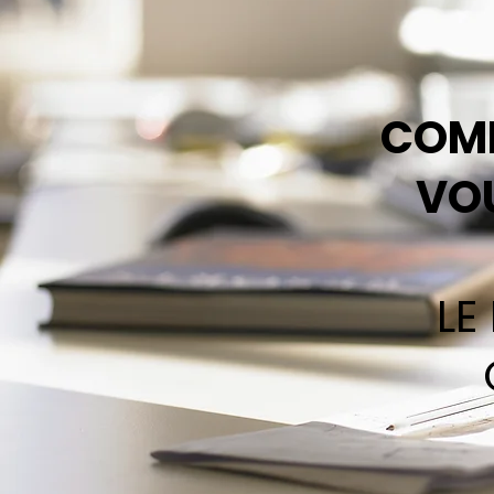
COMB
VO
LE